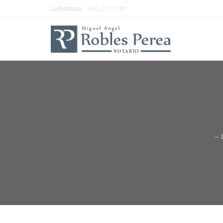
965.270.799
LLÁMANOS:
–