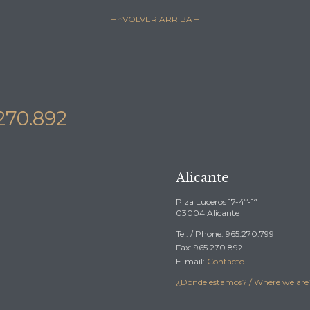
– ↑VOLVER ARRIBA –
270.892
Alicante
Plza Luceros 17-4º-1ª
03004 Alicante
Tel. / Phone: 965.270.799
Fax: 965.270.892
E-mail:
Contacto
¿Dónde estamos? / Where we ar