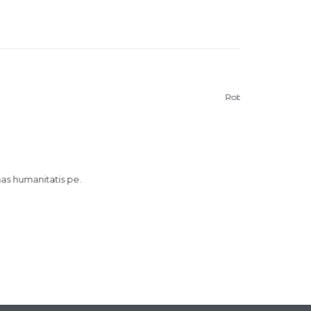
m lectorum.
osuerit litterarum formas humanitatis pe.