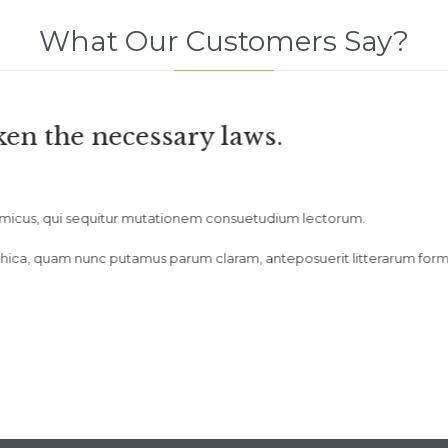
What Our Customers Say?
ss laws weaken the necessary laws.



est etiam processus dynamicus, qui sequitur mutationem consuetudiu
 notare quam littera gothica, quam nunc putamus parum claram, antep