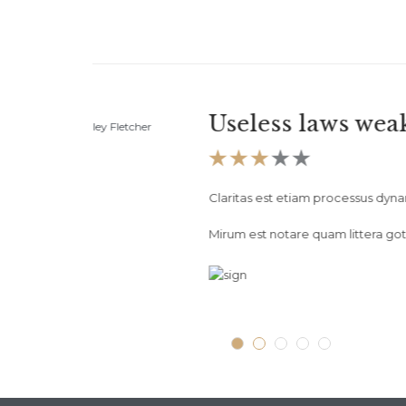
Usele
Robert H. Schuller


Claritas 
 pe.
Mirum est