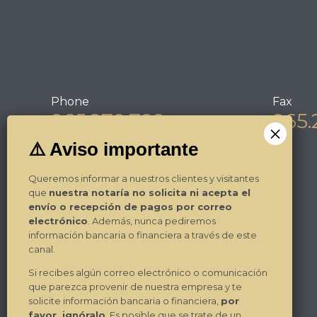
Phone
Fax
965.270.799
965.
Queremos informar a nuestros clientes y visitantes
Horario / Working hours
que
nuestra notaría no solicita ni acepta el
envío o recepción de pagos por correo
Invierno / Winter
electrónico
. Además, nunca pediremos
9,00-14,00 Lunes a Viernes / Monday to
información bancaria o financiera a través de este
Friday
canal.
17,00-19,00 Lunes a Jueves / Monday to
Thursday
Si recibes algún correo electrónico o comunicación
que parezca provenir de nuestra empresa y te
Verano / Summer (15/06 – 15/09)
solicite información bancaria o financiera,
por
Mornings from 08,00-15,00
favor, ignóralo
. Es posible que se trate de un