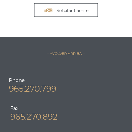

Solicitar trámite
– ↑VOLVER ARRIBA –
Phone
965.270.799
Fax
965.270.892