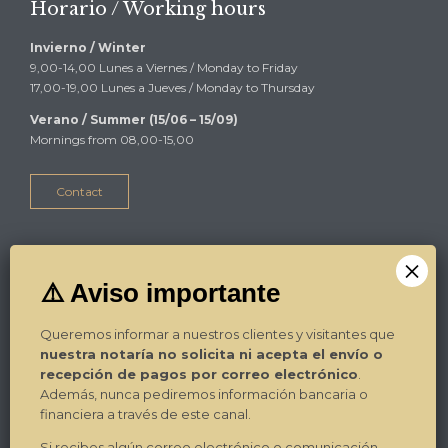
Horario / Working hours
Invierno / Winter
9,00-14,00 Lunes a Viernes / Monday to Friday
17,00-19,00 Lunes a Jueves / Monday to Thursday
Verano / Summer (15/06 – 15/09)
Mornings from 08,00-15,00
Contact
Alicante
Plza Luceros 17-4º-1ª
03004 Alicante
Queremos informar a nuestros clientes y visitantes que
Tel. / Phone: 965.270.799
nuestra notaría no solicita ni acepta el envío o
Fax: 965.270.892
recepción de pagos por correo electrónico
.
E-mail:
Contacto
Además, nunca pediremos información bancaria o
¿Dónde estamos? / Where we are?
→
financiera a través de este canal.
Si recibes algún correo electrónico o comunicación