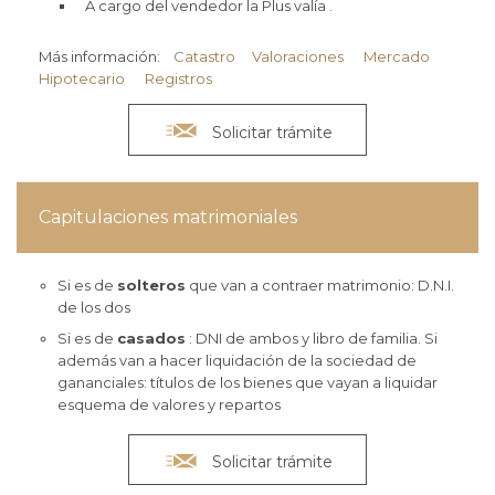
A cargo del vendedor la Plus valía .
Más información:
Catastro
Valoraciones
Mercado
Hipotecario
Registros

Solicitar trámite
Capitulaciones matrimoniales
Si es de
solteros
que van a contraer matrimonio: D.N.I.
de los dos
Si es de
casados
: DNI de ambos y libro de familia. Si
además van a hacer liquidación de la sociedad de
gananciales: títulos de los bienes que vayan a liquidar
esquema de valores y repartos

Solicitar trámite