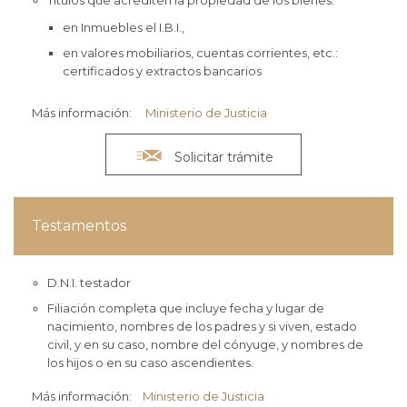
Títulos que acrediten la propiedad de los bienes:
en Inmuebles el I.B.I.,
en valores mobiliarios, cuentas corrientes, etc.:
certificados y extractos bancarios
Más información:
Ministerio de Justicia

Solicitar trámite
Testamentos
D.N.I. testador
Filiación completa que incluye fecha y lugar de
nacimiento, nombres de los padres y si viven, estado
civil, y en su caso, nombre del cónyuge, y nombres de
los hijos o en su caso ascendientes.
Más información:
Ministerio de Justicia